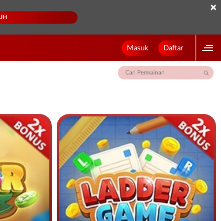
×
UH
Masuk
Daftar