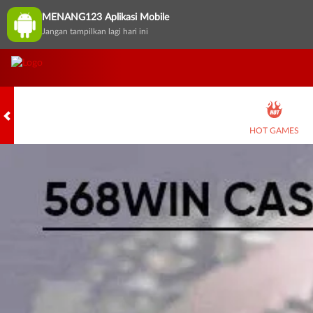
MENANG123 Aplikasi Mobile
Jangan tampilkan lagi hari ini
HOT GAMES