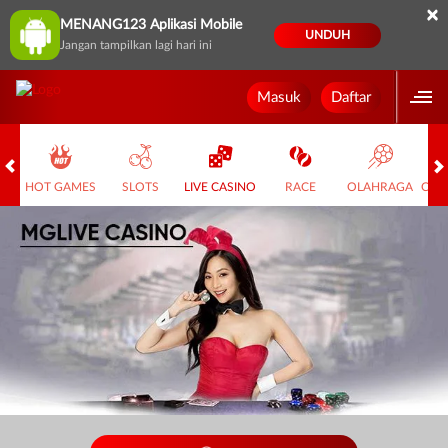
×
MENANG123 Aplikasi Mobile
UNDUH
Jangan tampilkan lagi hari ini
Masuk
Daftar
HOT GAMES
SLOTS
LIVE CASINO
RACE
OLAHRAGA
CRA