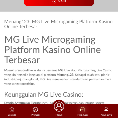
MAIN
Menang123: MG Live Microgaming Platform Kasino
Online Terbesar
MG Live Microgaming
Platform Kasino Online
Terbesar
Masuki arena judi kelas dunia bersama MG Live atau Microgaming Live Casino
yang kini tersedia lengkap di platform
Menang123
. Sebagai salah satu pionir
industri perjudian global, MG Live menawarkan standardisasi permainan meja
yang sangat prestisius.
Keunggulan MG Live Casino:
Desain Antarmuka Elegan:
Menu taruhan yang bersih dan intuitif, sangat
mudah dioperasikan bahkan oleh pemula.
Keamanan Kelas Internasional:
Sistem enkripsi data berlapis menjamin seluruh
Beranda
Promosi
Masuk
Hub. Kami
Akun Saya
jalannya taruhan berjalan adil dan aman.