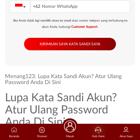
+62
Jika Anda tidak lagi memiliki akses ke email atau nomor telepon yang terhubung ke
akun Anda, hubungi
Customer Support
.
Menang123: Lupa Kata Sandi Akun? Atur Ulang
Password Anda Di Sini
Lupa Kata Sandi Akun?
Atur Ulang Password
Anda Di Sini
Halaman pemulihan kata sandi resmi ini disediakan khusus untuk membantu
Beranda
Promosi
Masuk
Hub. Kami
Akun Saya
Anda mengamankan kembali akses ke akun
Menang123
yang bermasalah.