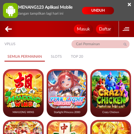
×
MENANG123 Aplikasi Mobile
UNDUH
Jangan tampilkan lagi hari ini
Masuk
Daftar
VPLUS
SEMUA PERMAINAN
SLOTS
TOP 20
MAHJONG WINS
Starlight Princess 2000
Crazy Chicken