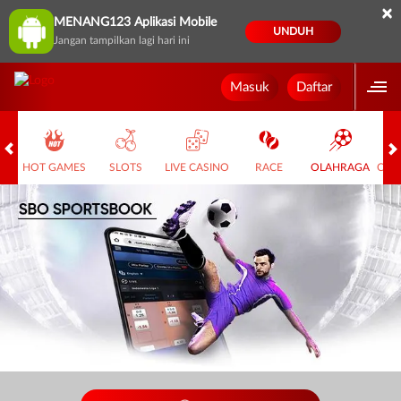
×
MENANG123 Aplikasi Mobile
UNDUH
Jangan tampilkan lagi hari ini
Masuk
Daftar
HOT GAMES
SLOTS
LIVE CASINO
RACE
OLAHRAGA
CRA