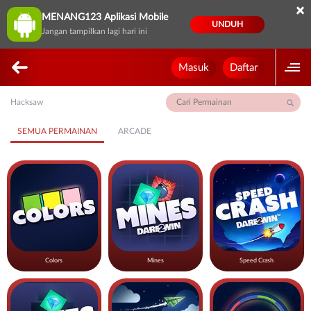
×
MENANG123 Aplikasi Mobile
UNDUH
Jangan tampilkan lagi hari ini
Masuk
Daftar
Hacksaw
SEMUA PERMAINAN
ARCADE
Colors
Mines
Speed Crash