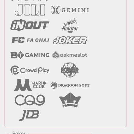
Poker