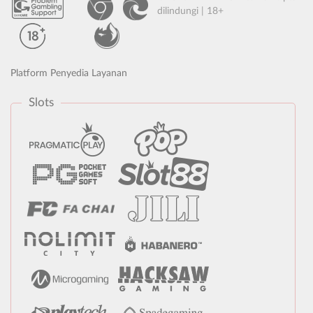
dilindungi | 18+
Platform Penyedia Layanan
Slots