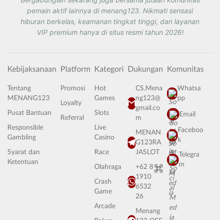
pemain aktif lainnya di menang123. Nikmati sensasi
hiburan berkelas, keamanan tingkat tinggi, dan layanan
VIP premium hanya di situs resmi tahun 2026!
Kebijaksanaan
Platform
Kategori
Dukungan
Komunitas
Tentang
Promosi
Hot
CS.Mena
Whatsa
MENANG123
Games
ng123@
pp
Loyalty
gmail.co
Pusat Bantuan
Slots
Email
Referral
m
Responsible
Live
Faceboo
MENAN
Gambling
Casino
k
G123RA
Syarat dan
Race
JASLOT
Telegra
Ketentuan
m
Olahraga
+62 8
1910
Crash
6532
Game
26
Arcade
Menang