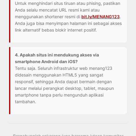
Untuk menghindari situs tiruan atau phising, pastikan
Anda selalu mencatat URL resmi kami atau
menggunakan shortener resmi di
bit.ly/MENANG123
.
Anda juga bisa menyimpan halaman ini sebagai akses
link alternatif bebas blokir internet positif.
4. Apakah situs ini mendukung akses via
smartphone Android dan iOS?
Tentu saja. Seluruh infrastruktur web menang123
didesain menggunakan HTML5 yang sangat
responsif, sehingga Anda dapat bermain dengan
lancar melalui perangkat desktop, tablet, maupun
smartphone tanpa perlu mengunduh aplikasi
tambahan.
Bergabunglah sekarang juga bersama jutaan komunitas