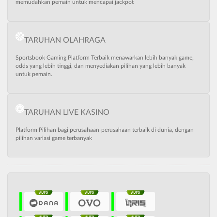
memudahkan pemain untuk mencapai jackpot
TARUHAN OLAHRAGA
Sportsbook Gaming Platform Terbaik menawarkan lebih banyak game,
odds yang lebih tinggi, dan menyediakan pilihan yang lebih banyak
untuk pemain.
TARUHAN LIVE KASINO
Platform Pilihan bagi perusahaan-perusahaan terbaik di dunia, dengan
pilihan variasi game terbanyak