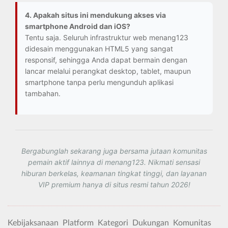
4. Apakah situs ini mendukung akses via
smartphone Android dan iOS?
Tentu saja. Seluruh infrastruktur web menang123
didesain menggunakan HTML5 yang sangat
responsif, sehingga Anda dapat bermain dengan
lancar melalui perangkat desktop, tablet, maupun
smartphone tanpa perlu mengunduh aplikasi
tambahan.
Bergabunglah sekarang juga bersama jutaan komunitas
pemain aktif lainnya di menang123. Nikmati sensasi
hiburan berkelas, keamanan tingkat tinggi, dan layanan
VIP premium hanya di situs resmi tahun 2026!
Kebijaksanaan
Platform
Kategori
Dukungan
Komunitas