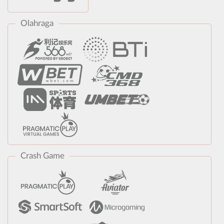
Olahraga
Crash Game