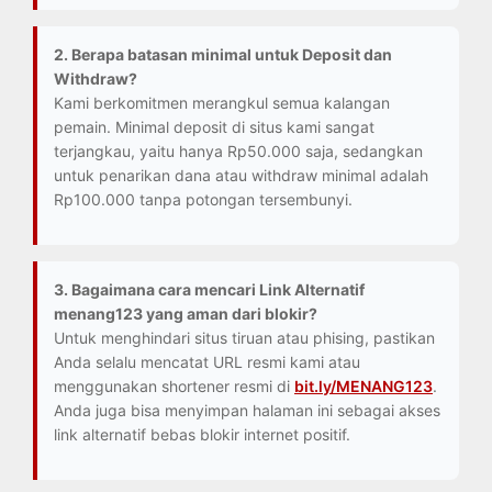
2. Berapa batasan minimal untuk Deposit dan
Withdraw?
Kami berkomitmen merangkul semua kalangan
pemain. Minimal deposit di situs kami sangat
terjangkau, yaitu hanya Rp50.000 saja, sedangkan
untuk penarikan dana atau withdraw minimal adalah
Rp100.000 tanpa potongan tersembunyi.
3. Bagaimana cara mencari Link Alternatif
menang123 yang aman dari blokir?
Untuk menghindari situs tiruan atau phising, pastikan
Anda selalu mencatat URL resmi kami atau
menggunakan shortener resmi di
bit.ly/MENANG123
.
Anda juga bisa menyimpan halaman ini sebagai akses
link alternatif bebas blokir internet positif.