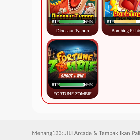
RTP
94%
RTP
Dinosaur Tycoon
Bombing Fishi
RTP
94%
FORTUNE ZOMBIE
Menang123: JILI Arcade & Tembak Ikan Pali