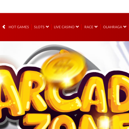
HOT GAMES
SLOTS
LIVE CASINO
RACE
OLAHRAGA