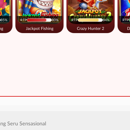
85%
RTP
80%
RTP
84%
RTP
ng
Jackpot Fishing
Crazy Hunter 2
D
ng Seru Sensasional