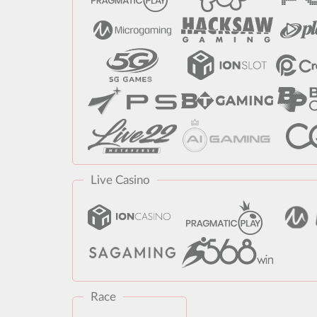
Live Casino
Race