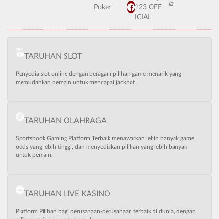
Poker
123 OFF
ICIAL
TARUHAN SLOT
Penyedia slot online dengan beragam pilihan game menarik yang
memudahkan pemain untuk mencapai jackpot
TARUHAN OLAHRAGA
Sportsbook Gaming Platform Terbaik menawarkan lebih banyak game,
odds yang lebih tinggi, dan menyediakan pilihan yang lebih banyak
untuk pemain.
TARUHAN LIVE KASINO
Platform Pilihan bagi perusahaan-perusahaan terbaik di dunia, dengan