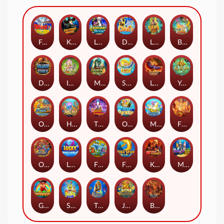
Fantasy Unicorn
King Kong’s Rampage
Legendary Panda
Daily Fishing
Li Kui Pi Yu
Bird Hunter
Dragon Storm
Insect Paradise
Monster Awaken plus
Sea Food Paradise II Plus
Legend of the phoenix
YaoQianShu
OCEAN MONSTER 2
HaiDiLao
Thanos Avengers
Ocean Paradise
Master Of The Deep
Fire Phoenix
Ocean King 3
Lucky Fishing
Fishman Wharf
Fish Music World
Kirin Storm
Mermaids-6s
Golden Legend Plus
Spongebob
Thunder Dragon
Jin Chan Bu Yu
Buffalo thunder