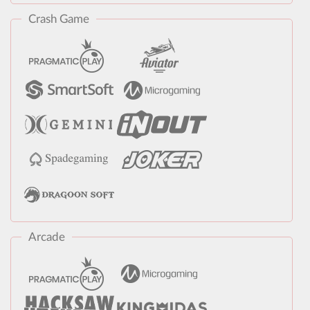
Crash Game
Arcade