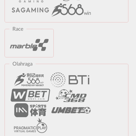
Race
Olahraga