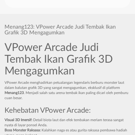
Menang123: VPower Arcade Judi Tembak Ikan
Grafik 3D Mengagumkan
VPower Arcade Judi
Tembak Ikan Grafik 3D
Mengagumkan
VPower Arcade menghadirkan petualangan legendaris berburu monster laut
dalam balutan grafik 3D yang sangat mengagumkan, eksklusif di platform
Menang123
. Menjadi salah satu arena tembak ikan paling dicari oleh pemburu
cuan besar.
Kehebatan VPower Arcade:
Visual 3D Imersif:
Detail biota laut dan efek tembakan meriam terasa sangat
nyata di layar ponsel Anda.
Boss Monster Raksasa:
Kalahkan naga es atau gurita raksasa pembawa hadiah