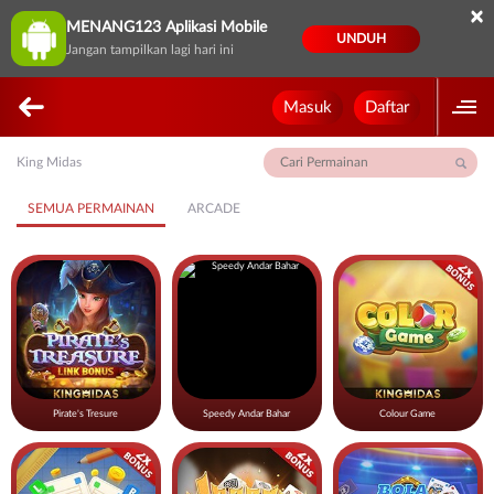
×
MENANG123 Aplikasi Mobile
UNDUH
Jangan tampilkan lagi hari ini
Masuk
Daftar
King Midas
SEMUA PERMAINAN
ARCADE
Pirate's Tresure
Speedy Andar Bahar
Colour Game