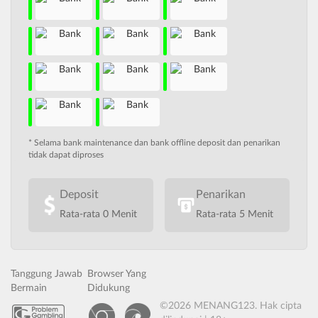
* Selama bank maintenance dan bank offline deposit dan penarikan
tidak dapat diproses
Deposit
Penarikan
Rata-rata 0 Menit
Rata-rata 5 Menit
Tanggung Jawab
Browser Yang
Bermain
Didukung
©2026 MENANG123. Hak cipta