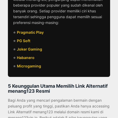
beberapa provider populer yang sudah dikenal oleh
banyak orang. Setiap provider memiliki ciri khas
tersendiri sehingga pengguna dapat memilih sesuai
preferensi masing-masing:
⭐
Pragmatic Play
⭐
PG Soft
⭐
Joker Gaming
⭐
Habanero
⭐
Microgaming
5 Keunggulan Utama Memilih Link Alternatif
menang123 Resmi
Bagi Anda yang mencari pengalaman bermain dengan
peluang profit yang tinggi, pastikan Anda hanya accessing
Link Alternatif menang123 melalui domain resmi kami di
menang123vip.io. Berikut adalah 5 pilar keunggulan yang