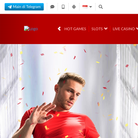
Main di Telegram
HOT GAMES
SLOTS
LIVE CASINO