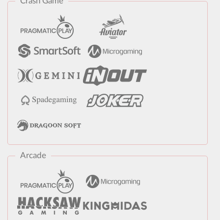
Crash Game
Arcade