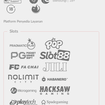
dilindungi | 18+
Platform Penyedia Layanan
Slots