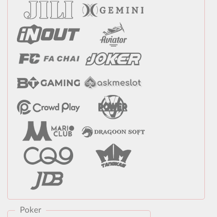
Poker